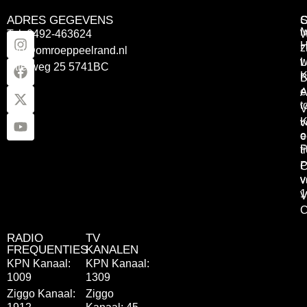
ADRES GEGEVENS
Tel: 0492-463624
W
z
info@omroeppeelrand.nl
w
L
Otterweg 25 5741BC
K
B
e
A
t
V
K
v
o
e
P
t
P
C
v
v
1
V
C
RADIO
TV
FREQUENTIES
KANALEN
KPN Kanaal:
KPN Kanaal:
1009
1309
Ziggo Kanaal:
Ziggo