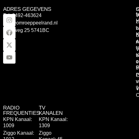
ADRES GEGEVENS
Tel: 0492-463624
W
z
info@omroeppeelrand.nl
w
L
Otterweg 25 5741BC
K
B
e
A
t
V
K
v
o
e
P
t
P
C
v
v
1
V
C
RADIO
TV
FREQUENTIES
KANALEN
KPN Kanaal:
KPN Kanaal:
1009
1309
Ziggo Kanaal:
Ziggo