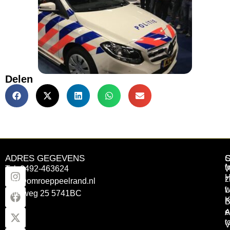
Delen
ADRES GEGEVENS
Tel: 0492-463624
W
z
info@omroeppeelrand.nl
w
L
Otterweg 25 5741BC
K
B
e
A
t
V