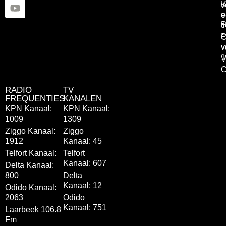
K
v
o
e
P
t
P
C
v
v
1
V
C
RADIO
TV
FREQUENTIES
KANALEN
KPN Kanaal:
KPN Kanaal:
1009
1309
Ziggo Kanaal:
Ziggo
1912
Kanaal: 45
Telfort Kanaal:
Telfort
Kanaal: 607
Delta Kanaal:
800
Delta
Kanaal: 12
Odido Kanaal:
2063
Odido
Kanaal: 751
Laarbeek 106.8
Fm