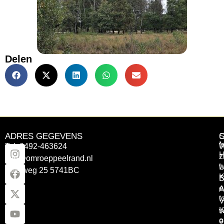
Delen
ADRES GEGEVENS
Tel: 0492-463624
W
z
info@omroeppeelrand.nl
w
L
Otterweg 25 5741BC
K
B
e
A
t
V
K
v
o
e