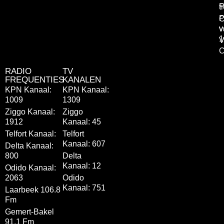
P
t
P
C
v
v
1
V
C
RADIO
TV
FREQUENTIES
KANALEN
KPN Kanaal:
KPN Kanaal:
1009
1309
Ziggo Kanaal:
Ziggo
1912
Kanaal: 45
Telfort Kanaal:
Telfort
Kanaal: 607
Delta Kanaal:
800
Delta
Kanaal: 12
Odido Kanaal:
2063
Odido
Kanaal: 751
Laarbeek 106.8
Fm
Gemert-Bakel
91.1 Fm