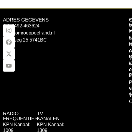
ADRES GEGEVENS
Tel: 0492-463624
W
z
info@omroeppeelrand.nl
w
L
Otterweg 25 5741BC
K
B
e
A
t
V
K
v
o
e
P
t
P
C
v
v
1
V
C
RADIO
TV
FREQUENTIES
KANALEN
KPN Kanaal:
KPN Kanaal:
1009
1309