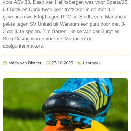
voor ASV’33. Daan van Heijnsbergen was voor Sparta’25
uit Beek en Donk twee keer trefzeker in de met 3-1
gewonnen wedstrijd tegen RPC uit Eindhoven. Mariahout
pakte tegen SV United uit Wansum een punt door met 3-
3 gelijk te spelen. Tim Barten, Heike van der Burgt en
Sten Gilsing waren voor de ‘Marianen’ de
doelpuntenmakers.
Mario van Dinther
27-10-2025
Laarbeek