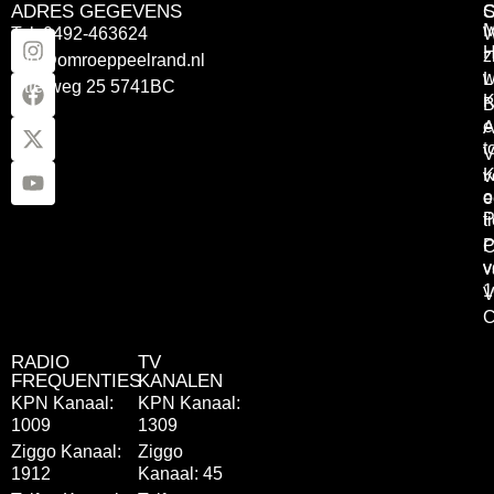
ADRES GEGEVENS
Tel: 0492-463624
W
z
info@omroeppeelrand.nl
w
L
Otterweg 25 5741BC
K
B
e
A
t
V
K
v
o
e
P
t
P
C
v
v
1
V
C
RADIO
TV
FREQUENTIES
KANALEN
KPN Kanaal:
KPN Kanaal:
1009
1309
Ziggo Kanaal:
Ziggo
1912
Kanaal: 45