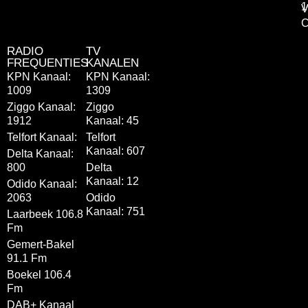
1
V
C
RADIO
TV
FREQUENTIES
KANALEN
KPN Kanaal:
KPN Kanaal:
1009
1309
Ziggo Kanaal:
Ziggo
1912
Kanaal: 45
Telfort Kanaal:
Telfort
Kanaal: 607
Delta Kanaal:
800
Delta
Kanaal: 12
Odido Kanaal:
2063
Odido
Kanaal: 751
Laarbeek 106.8
Fm
Gemert-Bakel
91.1 Fm
Boekel 106.4
Fm
DAB+ Kanaal