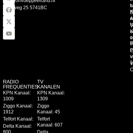
info@omroeppeelrand.nl
w
L
Otterweg 25 5741BC
K
B
e
A
t
V
K
v
o
e
P
t
P
C
v
v
1
V
C
RADIO
TV
FREQUENTIES
KANALEN
KPN Kanaal:
KPN Kanaal:
1009
1309
Ziggo Kanaal:
Ziggo
1912
Kanaal: 45
Telfort Kanaal:
Telfort
Kanaal: 607
Delta Kanaal:
800
Delta