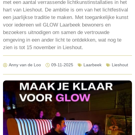
met een aantal verrassende lichtkunstinstallaties in het
hart van Lieshout. De ambitie is om van het lichtfestival
een jaarlijkse traditie te maken. Met toegankelijke kunst
voor iedereen wil GLOW Laarbeek bewoners en
bezoekers uitnodigen om samen de vertrouwde
omgeving in een ander licht te ontdekken, wat nog te
zien is tot 15 november in Lieshout.
Anny van de Loo
09-11-2025
Laarbeek
Lieshout