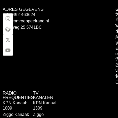
ADRES GEGEVENS
Tel: 0492-463624
W
z
info@omroeppeelrand.nl
w
L
Otterweg 25 5741BC
K
B
e
A
t
V
K
v
o
e
P
t
P
C
v
v
1
V
C
RADIO
TV
FREQUENTIES
KANALEN
KPN Kanaal:
KPN Kanaal:
1009
1309
Ziggo Kanaal:
Ziggo