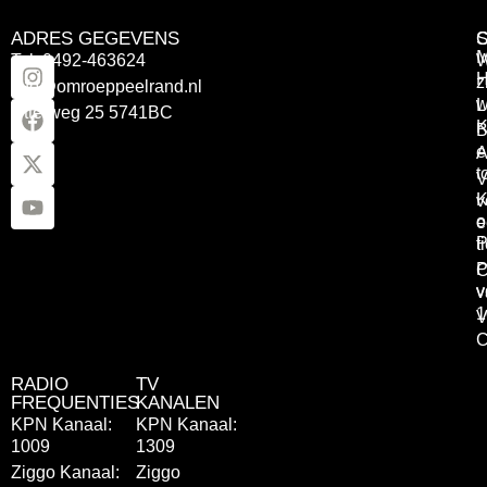
ADRES GEGEVENS
Tel: 0492-463624
W
z
info@omroeppeelrand.nl
w
L
Otterweg 25 5741BC
K
B
e
A
t
V
K
v
o
e
P
t
P
C
v
v
1
V
C
RADIO
TV
FREQUENTIES
KANALEN
KPN Kanaal:
KPN Kanaal:
1009
1309
Ziggo Kanaal:
Ziggo