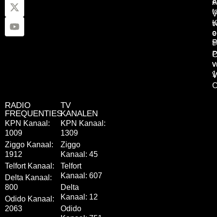
e
A
t
V
K
v
o
e
P
t
P
C
v
v
1
V
C
RADIO
TV
FREQUENTIES
KANALEN
KPN Kanaal:
KPN Kanaal:
1009
1309
Ziggo Kanaal:
Ziggo
1912
Kanaal: 45
Telfort Kanaal:
Telfort
Kanaal: 607
Delta Kanaal:
800
Delta
Kanaal: 12
Odido Kanaal:
2063
Odido