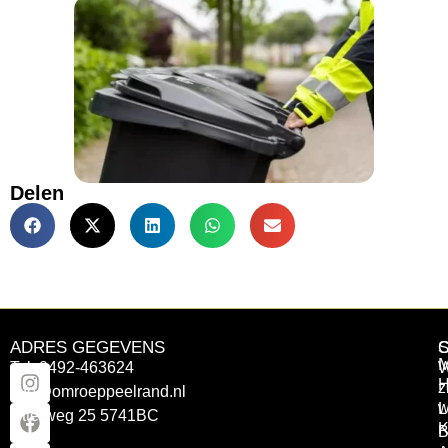
Delen
ADRES GEGEVENS
Tel: 0492-463624
W
z
info@omroeppeelrand.nl
w
L
Otterweg 25 5741BC
K
B