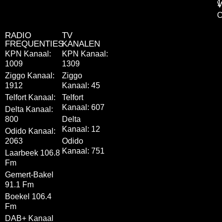
1
V
C
RADIO
TV
FREQUENTIES
KANALEN
KPN Kanaal:
KPN Kanaal:
1009
1309
Ziggo Kanaal:
Ziggo
1912
Kanaal: 45
Telfort Kanaal:
Telfort
Kanaal: 607
Delta Kanaal:
800
Delta
Kanaal: 12
Odido Kanaal:
2063
Odido
Kanaal: 751
Laarbeek 106.8
Fm
Gemert-Bakel
91.1 Fm
Boekel 106.4
Fm
DAB+ Kanaal