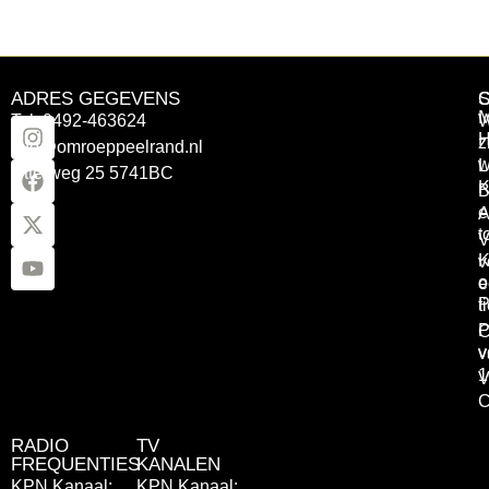
ADRES GEGEVENS
Tel: 0492-463624
W
z
info@omroeppeelrand.nl
w
L
Otterweg 25 5741BC
K
B
e
A
t
V
K
v
o
e
P
t
P
C
v
v
1
V
C
RADIO
TV
FREQUENTIES
KANALEN
KPN Kanaal:
KPN Kanaal: