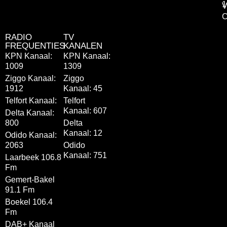
1
V
C
RADIO
TV
FREQUENTIES
KANALEN
KPN Kanaal:
KPN Kanaal:
1009
1309
Ziggo Kanaal:
Ziggo
1912
Kanaal: 45
Telfort Kanaal:
Telfort
Kanaal: 607
Delta Kanaal:
800
Delta
Kanaal: 12
Odido Kanaal:
2063
Odido
Kanaal: 751
Laarbeek 106.8
Fm
Gemert-Bakel
91.1 Fm
Boekel 106.4
Fm
DAB+ Kanaal