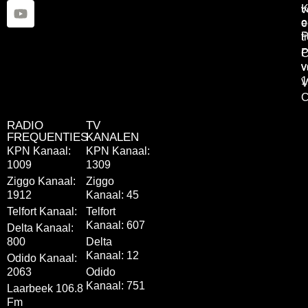
K
v
o
e
P
t
P
C
v
v
1
V
C
RADIO
TV
FREQUENTIES
KANALEN
KPN Kanaal:
KPN Kanaal:
1009
1309
Ziggo Kanaal:
Ziggo
1912
Kanaal: 45
Telfort Kanaal:
Telfort
Kanaal: 607
Delta Kanaal:
800
Delta
Kanaal: 12
Odido Kanaal:
2063
Odido
Kanaal: 751
Laarbeek 106.8
Fm