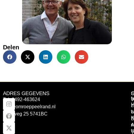
Delen
ADRES GEGEVENS
Tel: 0492-463624
W
z
info@omroeppeelrand.nl
w
L
Otterweg 25 5741BC
K
B
e
A
t
V