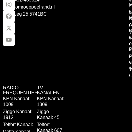
z
info@omroeppeelrand.nl
w
L
Otterweg 25 5741BC
K
B
e
A
t
V
K
v
o
e
P
t
P
C
v
v
1
V
C
RADIO
TV
FREQUENTIES
KANALEN
KPN Kanaal:
KPN Kanaal:
1009
1309
Ziggo Kanaal:
Ziggo
1912
Kanaal: 45
Telfort Kanaal:
Telfort
Kanaal: 607
Delta Kanaal: