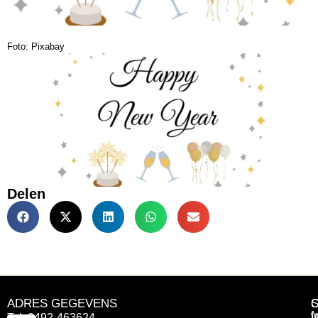
Foto: Pixabay
Delen
ADRES GEGEVENS
Tel: 0492-463624
W