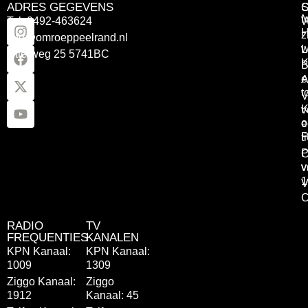
ADRES GEGEVENS
Tel: 0492-463624
W
z
info@omroeppeelrand.nl
w
L
Otterweg 25 5741BC
K
B
e
A
t
V
K
v
o
e
P
t
P
C
v
v
1
V
C
RADIO
TV
FREQUENTIES
KANALEN
KPN Kanaal:
KPN Kanaal:
1009
1309
Ziggo Kanaal:
Ziggo
1912
Kanaal: 45