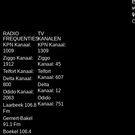
P
C
v
v
1
V
C
RADIO
TV
FREQUENTIES
KANALEN
KPN Kanaal:
KPN Kanaal:
1009
1309
Ziggo Kanaal:
Ziggo
1912
Kanaal: 45
Telfort Kanaal:
Telfort
Kanaal: 607
Delta Kanaal:
800
Delta
Kanaal: 12
Odido Kanaal:
2063
Odido
Kanaal: 751
Laarbeek 106.8
Fm
Gemert-Bakel
91.1 Fm
Boekel 106.4