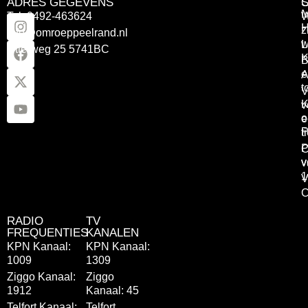
ADRES GEGEVENS
Tel: 0492-463624
W
z
info@omroeppeelrand.nl
w
L
Otterweg 25 5741BC
K
B
e
A
t
V
K
v
o
e
P
t
P
C
v
v
1
V
C
RADIO
TV
FREQUENTIES
KANALEN
KPN Kanaal:
KPN Kanaal:
1009
1309
Ziggo Kanaal:
Ziggo
1912
Kanaal: 45
Telfort Kanaal:
Telfort