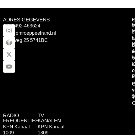
ADRES GEGEVENS
Tel: 0492-463624
W
z
info@omroeppeelrand.nl
w
L
Otterweg 25 5741BC
K
B
e
A
t
V
K
v
o
e
P
t
P
C
v
v
1
V
C
RADIO
TV
FREQUENTIES
KANALEN
KPN Kanaal:
KPN Kanaal:
1009
1309