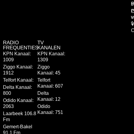
P
t
P
C
v
v
1
V
C
RADIO
TV
FREQUENTIES
KANALEN
KPN Kanaal:
KPN Kanaal:
1009
1309
Ziggo Kanaal:
Ziggo
1912
Kanaal: 45
Telfort Kanaal:
Telfort
Kanaal: 607
Delta Kanaal:
800
Delta
Kanaal: 12
Odido Kanaal:
2063
Odido
Kanaal: 751
Laarbeek 106.8
Fm
Gemert-Bakel
91.1 Fm