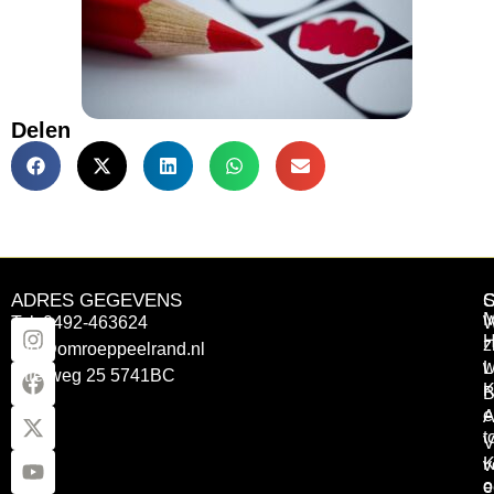
Delen
ADRES GEGEVENS
Tel: 0492-463624
W
z
info@omroeppeelrand.nl
w
L
Otterweg 25 5741BC
K
B
e
A
t
V
K
v
o
e