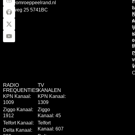
z
info@omroeppeelrand.nl
w
L
Otterweg 25 5741BC
K
B
e
A
t
V
K
v
o
e
P
t
P
C
v
v
1
V
C
RADIO
TV
FREQUENTIES
KANALEN
KPN Kanaal:
KPN Kanaal:
1009
1309
Ziggo Kanaal:
Ziggo
1912
Kanaal: 45
Telfort Kanaal:
Telfort
Kanaal: 607
Delta Kanaal: