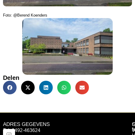
Foto: @Berend Koenders
Delen
ADRES GEGEVENS
Tel: 0492-463624
W