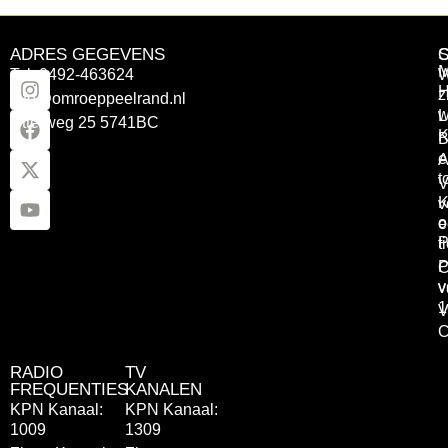
ADRES GEGEVENS
Tel: 0492-463624
W
z
info@omroeppeelrand.nl
w
L
Otterweg 25 5741BC
K
B
e
A
t
V
K
v
o
e
P
t
P
C
v
v
1
V
C
RADIO
TV
FREQUENTIES
KANALEN
KPN Kanaal:
KPN Kanaal:
1009
1309