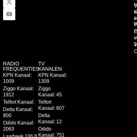
t
V
K
v
o
e
P
t
P
C
v
v
1
V
C
RADIO
TV
FREQUENTIES
KANALEN
KPN Kanaal:
KPN Kanaal:
1009
1309
Ziggo Kanaal:
Ziggo
1912
Kanaal: 45
Telfort Kanaal:
Telfort
Kanaal: 607
Delta Kanaal:
800
Delta
Kanaal: 12
Odido Kanaal:
2063
Odido
Kanaal: 751
Laarbeek 106.8