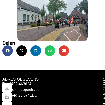
Delen
ADRES GEGEVENS
Tel: 0492-463624
W
z
info@omroeppeelrand.nl
w
L
Otterweg 25 5741BC
K
B
e
A