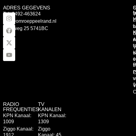
ADRES GEGEVENS
Tel: 0492-463624
W
z
info@omroeppeelrand.nl
w
L
Otterweg 25 5741BC
K
B
e
A
t
V
K
v
o
e
P
t
P
C
v
v
1
V
C
RADIO
TV
FREQUENTIES
KANALEN
KPN Kanaal:
KPN Kanaal:
1009
1309
Ziggo Kanaal:
Ziggo
1912
Kanaal: 45