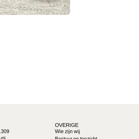
OVERIGE
1309
Wie zijn wij
 45
Bestuur en toezicht