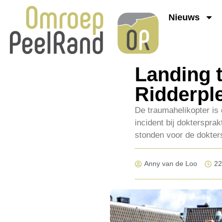
Nieuws
Landing 
Ridderpl
De traumahelikopter is
incident bij dokterspra
stonden voor de dokters
Anny van de Loo
22