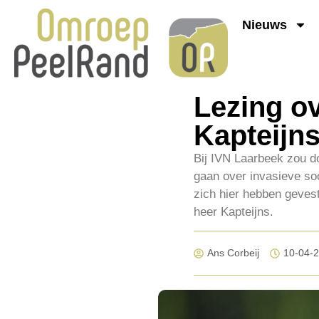
Nieuws
Lezing o
Kapteijns
Bij IVN Laarbeek zou d
gaan over invasieve soo
zich hier hebben geves
heer Kapteijns.
Ans Corbeij
10-04-