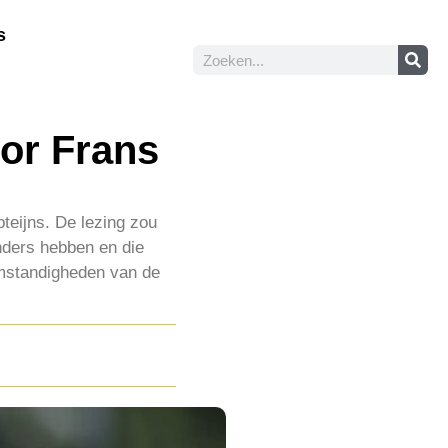
s
oor Frans
teijns. De lezing zou
nders hebben en die
omstandigheden van de