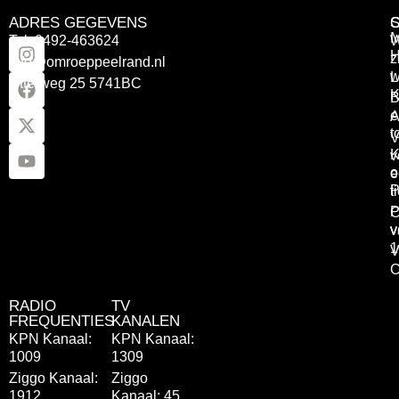
ADRES GEGEVENS
Tel: 0492-463624
W
z
info@omroeppeelrand.nl
w
L
Otterweg 25 5741BC
K
B
e
A
t
V
K
v
o
e
P
t
P
C
v
v
1
V
C
RADIO
TV
FREQUENTIES
KANALEN
KPN Kanaal:
KPN Kanaal:
1009
1309
Ziggo Kanaal:
Ziggo
1912
Kanaal: 45