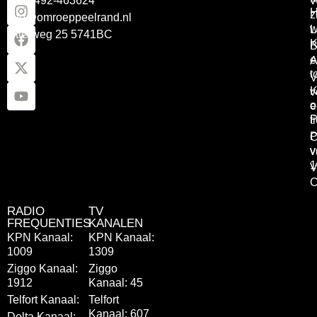
Tel: 0492-463624
W
z
info@omroeppeelrand.nl
w
L
Otterweg 25 5741BC
K
B
e
A
t
V
K
v
o
e
P
t
P
C
v
v
1
V
C
RADIO
TV
FREQUENTIES
KANALEN
KPN Kanaal:
KPN Kanaal:
1009
1309
Ziggo Kanaal:
Ziggo
1912
Kanaal: 45
Telfort Kanaal:
Telfort
Kanaal: 607
Delta Kanaal: