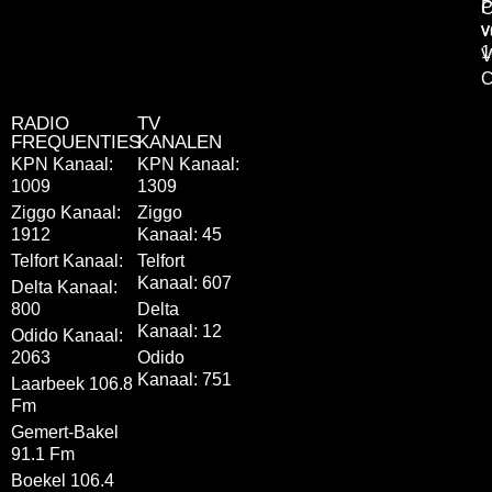
P
C
v
v
1
V
C
RADIO
TV
FREQUENTIES
KANALEN
KPN Kanaal:
KPN Kanaal:
1009
1309
Ziggo Kanaal:
Ziggo
1912
Kanaal: 45
Telfort Kanaal:
Telfort
Kanaal: 607
Delta Kanaal:
800
Delta
Kanaal: 12
Odido Kanaal:
2063
Odido
Kanaal: 751
Laarbeek 106.8
Fm
Gemert-Bakel
91.1 Fm
Boekel 106.4