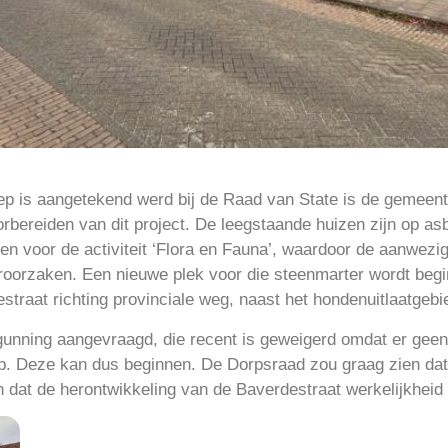
ep is aangetekend werd bij de Raad van State is de gemeent
bereiden van dit project. De leegstaande huizen zijn op asb
en voor de activiteit ‘Flora en Fauna’, waardoor de aanwezi
oorzaken. Een nieuwe plek voor die steenmarter wordt begin 
straat richting provinciale weg, naast het hondenuitlaatgebi
gunning aangevraagd, die recent is geweigerd omdat er ge
op. Deze kan dus beginnen. De Dorpsraad zou graag zien dat
n dat de herontwikkeling van de Baverdestraat werkelijkheid