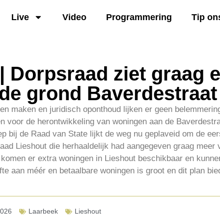
Live
Video
Programmering
Tip on
| Dorpsraad ziet graag 
 de grond Baverdestraat
nen maken en juridisch oponthoud lijken er geen belemmering
nen voor de herontwikkeling van woningen aan de Baverdestra
ep bij de Raad van State lijkt de weg nu geplaveid om de ee
aad Lieshout die herhaaldelijk had aangegeven graag meer vo
ie komen er extra woningen in Lieshout beschikbaar en kunn
te aan méér en betaalbare woningen is groot en dit plan bie
2026
Laarbeek
Lieshout