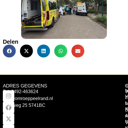
Delen
ADRES GEGEVENS
Tel: 0492-463624
W
z
info@omroeppeelrand.nl
w
L
Otterweg 25 5741BC
K
B
e
A
t
V