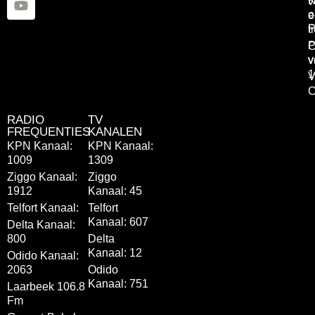
K
v
o
e
P
t
P
C
v
v
1
V
C
RADIO
TV
FREQUENTIES
KANALEN
KPN Kanaal:
KPN Kanaal:
1009
1309
Ziggo Kanaal:
Ziggo
1912
Kanaal: 45
Telfort Kanaal:
Telfort
Kanaal: 607
Delta Kanaal:
800
Delta
Kanaal: 12
Odido Kanaal:
2063
Odido
Kanaal: 751
Laarbeek 106.8
Fm