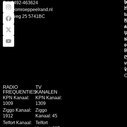
Tel: 0492-463624
W
z
info@omroeppeelrand.nl
w
L
Otterweg 25 5741BC
K
B
e
A
t
V
K
v
o
e
P
t
P
C
v
v
1
V
C
RADIO
TV
FREQUENTIES
KANALEN
KPN Kanaal:
KPN Kanaal:
1009
1309
Ziggo Kanaal:
Ziggo
1912
Kanaal: 45
Telfort Kanaal:
Telfort