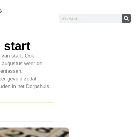
s
 start
 van start. Ook
22 augustus weer de
lentassen,
eer gevuld zodat
uden in het Dorpshuis