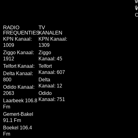
v
v
1
V
C
RADIO
TV
FREQUENTIES
KANALEN
KPN Kanaal:
KPN Kanaal:
1009
1309
Ziggo Kanaal:
Ziggo
1912
Kanaal: 45
Telfort Kanaal:
Telfort
Kanaal: 607
Delta Kanaal:
800
Delta
Kanaal: 12
Odido Kanaal:
2063
Odido
Kanaal: 751
Laarbeek 106.8
Fm
Gemert-Bakel
91.1 Fm
Boekel 106.4
Fm