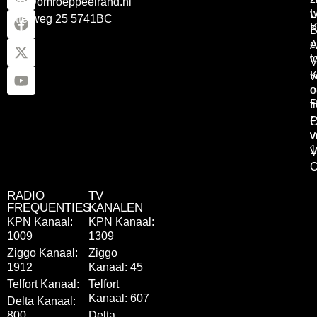
info@omroeppeelrand.nl
w
L
Otterweg 25 5741BC
K
B
e
A
t
V
K
v
o
e
P
t
P
C
v
v
1
V
C
RADIO
TV
FREQUENTIES
KANALEN
KPN Kanaal:
KPN Kanaal:
1009
1309
Ziggo Kanaal:
Ziggo
1912
Kanaal: 45
Telfort Kanaal:
Telfort
Kanaal: 607
Delta Kanaal:
800
Delta