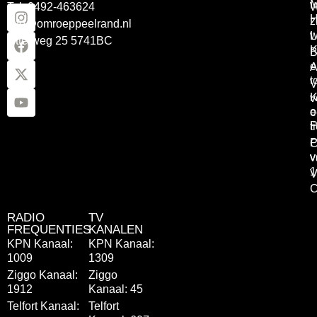
Tel: 0492-463624
W
z
info@omroeppeelrand.nl
w
L
Otterweg 25 5741BC
K
B
e
A
t
V
K
v
o
e
P
t
P
C
v
v
1
V
C
RADIO
TV
FREQUENTIES
KANALEN
KPN Kanaal:
KPN Kanaal:
1009
1309
Ziggo Kanaal:
Ziggo
1912
Kanaal: 45
Telfort Kanaal:
Telfort