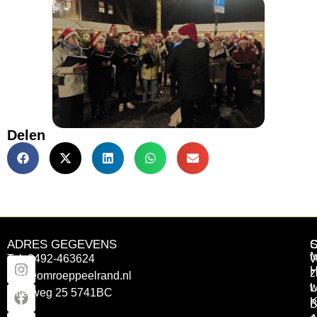
Delen
ADRES GEGEVENS
Tel: 0492-463624
W
z
info@omroeppeelrand.nl
w
L
Otterweg 25 5741BC
K
B