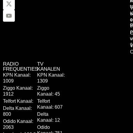
e
A
t
V
K
v
o
e
P
t
P
C
v
v
1
V
C
RADIO
TV
FREQUENTIES
KANALEN
KPN Kanaal:
KPN Kanaal:
1009
1309
Ziggo Kanaal:
Ziggo
1912
Kanaal: 45
Telfort Kanaal:
Telfort
Kanaal: 607
Delta Kanaal:
800
Delta
Kanaal: 12
Odido Kanaal:
2063
Odido