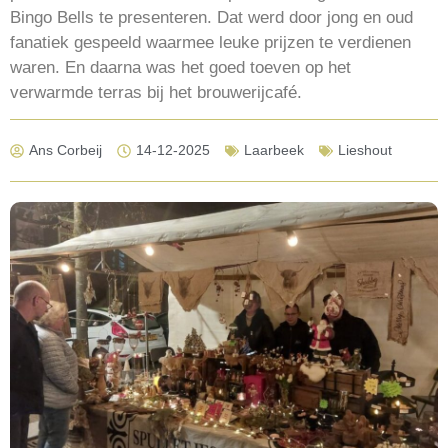
Bingo Bells te presenteren. Dat werd door jong en oud
fanatiek gespeeld waarmee leuke prijzen te verdienen
waren. En daarna was het goed toeven op het
verwarmde terras bij het brouwerijcafé.
Ans Corbeij
14-12-2025
Laarbeek
Lieshout