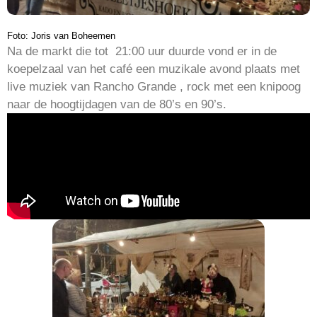
Foto: Joris van Boheemen
Na de markt die tot 21:00 uur duurde vond er in de
koepelzaal van het café een muzikale avond plaats met
live muziek van Rancho Grande , rock met een knipoog
naar de hoogtijdagen van de 80’s en 90’s.