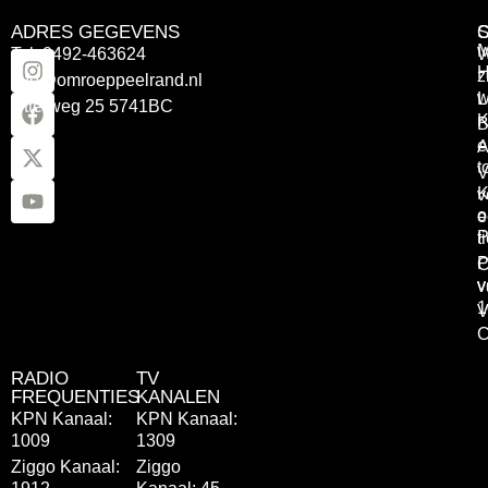
ADRES GEGEVENS
Tel: 0492-463624
W
z
info@omroeppeelrand.nl
w
L
Otterweg 25 5741BC
K
B
e
A
t
V
K
v
o
e
P
t
P
C
v
v
1
V
C
RADIO
TV
FREQUENTIES
KANALEN
KPN Kanaal:
KPN Kanaal:
1009
1309
Ziggo Kanaal:
Ziggo