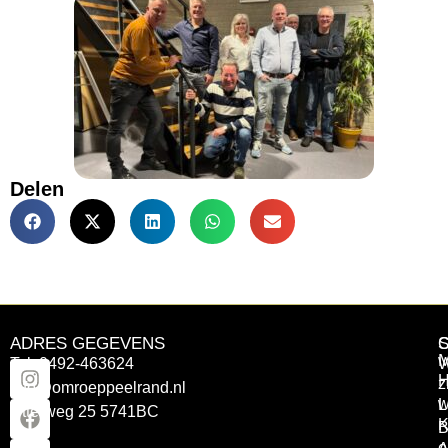
Delen
ADRES GEGEVENS
Tel: 0492-463624
W
z
info@omroeppeelrand.nl
w
L
Otterweg 25 5741BC
K
B
e