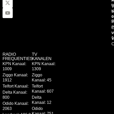
A
t
V
K
v
o
e
P
t
P
C
v
v
1
V
C
RADIO
TV
FREQUENTIES
KANALEN
KPN Kanaal:
KPN Kanaal:
1009
1309
Ziggo Kanaal:
Ziggo
1912
Kanaal: 45
Telfort Kanaal:
Telfort
Kanaal: 607
Delta Kanaal:
800
Delta
Kanaal: 12
Odido Kanaal:
2063
Odido
Kanaal: 751