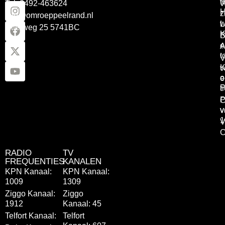
Tel: 0492-463624
W
z
info@omroeppeelrand.nl
w
L
Otterweg 25 5741BC
K
B
e
A
t
V
K
v
o
e
P
t
P
C
v
v
1
V
C
RADIO
TV
FREQUENTIES
KANALEN
KPN Kanaal:
KPN Kanaal:
1009
1309
Ziggo Kanaal:
Ziggo
1912
Kanaal: 45
Telfort Kanaal:
Telfort