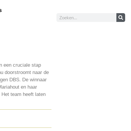
s
n een cruciale stap
nu doorstroomt naar de
tegen DBS. De winnaar
Mariahout en haar
 Het team heeft laten