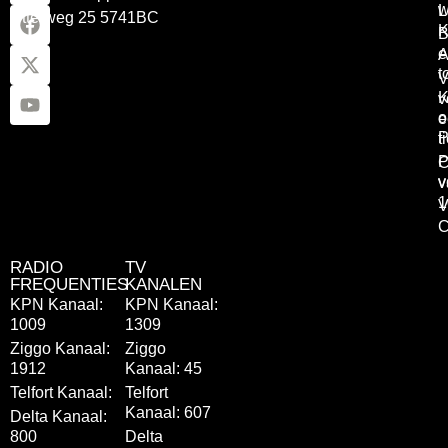
w
L
Otterweg 25 5741BC
K
B
e
A
t
V
K
v
o
e
P
t
P
C
v
v
1
V
C
RADIO
TV
FREQUENTIES
KANALEN
KPN Kanaal:
KPN Kanaal:
1009
1309
Ziggo Kanaal:
Ziggo
1912
Kanaal: 45
Telfort Kanaal:
Telfort
Kanaal: 607
Delta Kanaal:
800
Delta