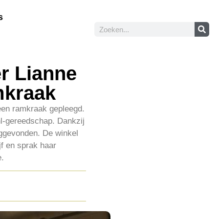
s
r Lianne
mkraak
een ramkraak gepleegd.
hl-gereedschap. Dankzij
uggevonden. De winkel
f en sprak haar
e.