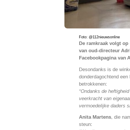
Foto: @112nieuwsonline
De ramkraak volgt op 
van oud-directeur Adri
Facebookpagina van A
Desondanks is de winke
donderdagochtend een be
betrokkenen:
“Ondanks de heftigheid
veerkracht van eigenaa
vermoedelijke daders s
Anita Martens
, die na
steun: