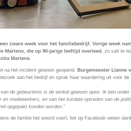
een zware week voor het familiebedrijf. Vorige week nam
e Martens, die op 90-jarige leeftijd overleed
, zo valt te l
nita Martens
.
l na het incident gewoon geopend.
Burgemeester Lianne v
zoek aan het bedrijf en sprak haar waardering uit voor de i
 van de gebeurtenis is de winkel gewoon open. Ik ben onder
r en medewerkers, en van het kordate optreden van de polit
nel opgepakt konden worden.”
mens de familie het woord voert, liet op Facebook weten dankb