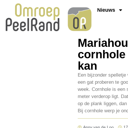
Nieuws
Mariahout
cornhole
kan
Een bijzonder spelletje
een gat proberen te goo
week. Cornhole is een s
meter verderop ligt. Dat
op de plank liggen, dan
Bij cornhole werp je o
Anny van de Loo
17