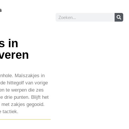
s
s in
veren
rnhole. Maïszakjes in
de hittegolf van vorige
en te werpen die zes
 drie punten. Blijft het
s met zakjes gegooid.
 tactiek.