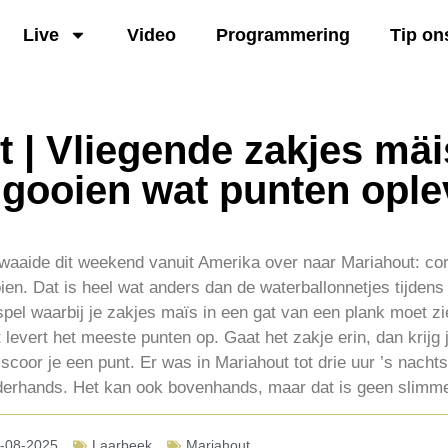
Live
Video
Programmering
Tip on
 | Vliegende zakjes mäi
 gooien wat punten ople
 waaide dit weekend vanuit Amerika over naar Mariahout: co
ien. Dat is heel wat anders dan de waterballonnetjes tijdens 
pel waarbij je zakjes maïs in een gat van een plank moet zi
 levert het meeste punten op. Gaat het zakje erin, dan krijg je
 scoor je een punt. Er was in Mariahout tot drie uur ’s nacht
nderhands. Het kan ook bovenhands, maar dat is geen slimme
-08-2025
Laarbeek
Mariahout