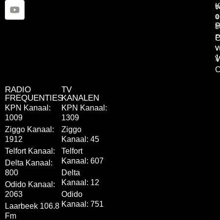
K
v
o
e
P
t
P
C
v
v
1
V
C
RADIO
TV
FREQUENTIES
KANALEN
KPN Kanaal:
KPN Kanaal:
1009
1309
Ziggo Kanaal:
Ziggo
1912
Kanaal: 45
Telfort Kanaal:
Telfort
Kanaal: 607
Delta Kanaal:
800
Delta
Kanaal: 12
Odido Kanaal:
2063
Odido
Kanaal: 751
Laarbeek 106.8
Fm