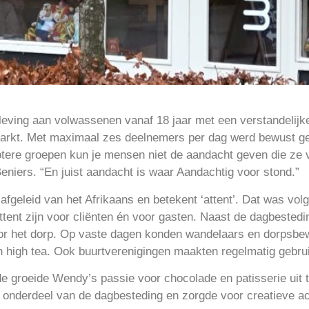
eving aan volwassenen vanaf 18 jaar met een verstandelijk
markt. Met maximaal zes deelnemers per dag werd bewust g
rotere groepen kun je mensen niet de aandacht geven die ze v
eniers. “En juist aandacht is waar Aandachtig voor stond.”
afgeleid van het Afrikaans en betekent ‘attent’. Dat was v
 attent zijn voor cliënten én voor gasten. Naast de dagbested
or het dorp. Op vaste dagen konden wandelaars en dorpsbe
en high tea. Ook buurtverenigingen maakten regelmatig gebrui
e groeide Wendy’s passie voor chocolade en patisserie uit t
nderdeel van de dagbesteding en zorgde voor creatieve acti