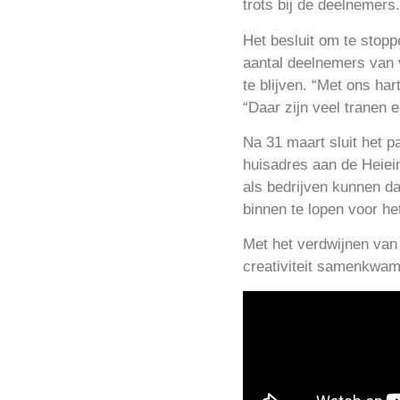
trots bij de deelnemers.
Het besluit om te stopp
aantal deelnemers van v
te blijven. “Met ons h
“Daar zijn veel tranen 
Na 31 maart sluit het p
huisadres aan de Heiei
als bedrijven kunnen da
binnen te lopen voor he
Met het verdwijnen van
creativiteit samenkwamen