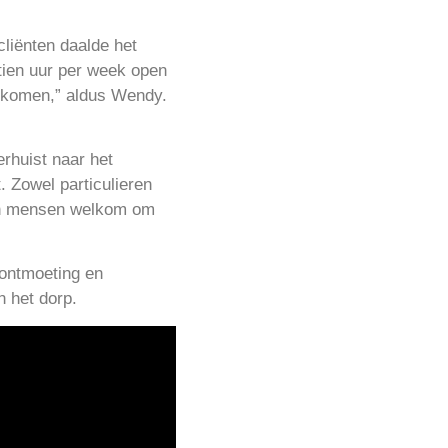
cliënten daalde het
tien uur per week open
k komen,” aldus Wendy.
erhuist naar het
 Zowel particulieren
zijn mensen welkom om
 ontmoeting en
n het dorp.