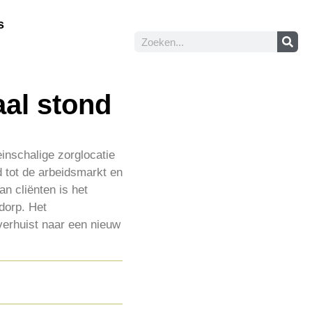
s
aal stond
einschalige zorglocatie
 tot de arbeidsmarkt en
n cliënten is het
 dorp. Het
 verhuist naar een nieuw