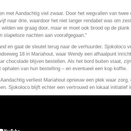
en met Aandachtig viel zwaar. Door het wegvallen van twee 
ijf naar drie, waardoor het niet langer rendabel was om zes
art wilden we graag door, maar er moet ook brood op de plan
en slapeloze nachten aan voorafgegaan.”
and en gaat de sleutel terug naar de verhuurder. Sjokoloco v
ndseweg 18 in Mariahout, waar Wendy een afhaalpunt inricht.
ar chocolade blijven bestellen. Als het bord buiten staat, 
t ophalen van hun bestelling – en eventueel een kop koffie.
 Aandachtig verliest Mariahout opnieuw een plek waar zorg,
. Sjokoloco blijft echter een vertrouwd en lokaal initiatief i