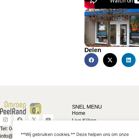
Delen
SNEL MENU
Home
Live Kijken
Adverteren
Tel: 0492-463624
**Wij gebruiken cookies.** Deze helpen ons om onze
Vriendje voor een tientje
info@omroeppeelrand.nl