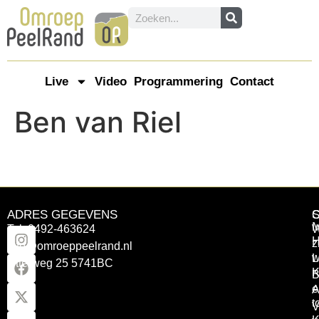
Live
Video
Programmering
Contact
Ben van Riel
ADRES GEGEVENS
Tel: 0492-463624
W
z
info@omroeppeelrand.nl
w
L
Otterweg 25 5741BC
K
B
e
A
t
V