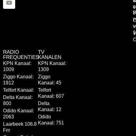
K
v
o
e
P
t
P
C
v
v
1
V
C
RADIO
TV
FREQUENTIES
KANALEN
KPN Kanaal:
KPN Kanaal:
1009
1309
Ziggo Kanaal:
Ziggo
1912
Kanaal: 45
Telfort Kanaal:
Telfort
Kanaal: 607
Delta Kanaal:
800
Delta
Kanaal: 12
Odido Kanaal:
2063
Odido
Kanaal: 751
Laarbeek 106.8
Fm