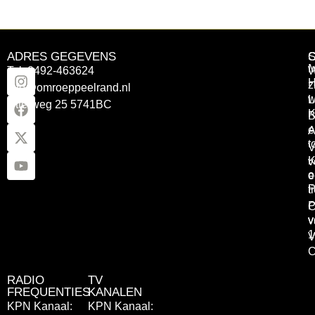
ADRES GEGEVENS
Tel: 0492-463624
W
z
info@omroeppeelrand.nl
w
L
Otterweg 25 5741BC
K
B
e
A
t
V
K
v
o
e
P
t
P
C
v
v
1
V
C
RADIO
TV
FREQUENTIES
KANALEN
KPN Kanaal:
KPN Kanaal: