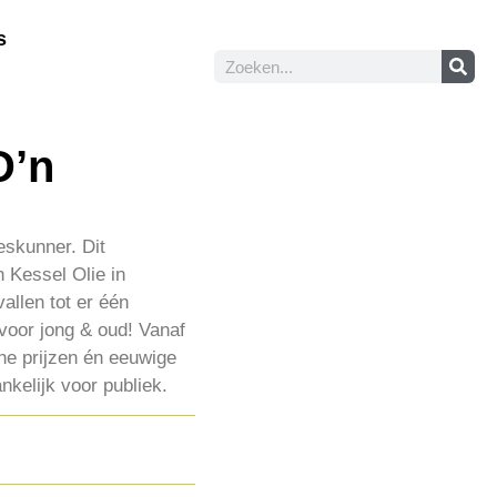
s
D’n
eskunner. Dit
 Kessel Olie in
allen tot er één
 voor jong & oud! Vanaf
che prijzen én eeuwige
nkelijk voor publiek.