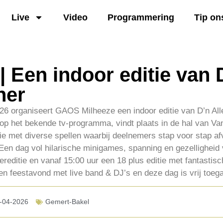
Live
Video
Programmering
Tip on
| Een indoor editie van 
ner
26 organiseert GAOS Milheeze een indoor editie van D’n All
p het bekende tv-programma, vindt plaats in de hal van Van
e met diverse spellen waarbij deelnemers stap voor stap afv
t. Een dag vol hilarische minigames, spanning en gezelligheid
dereditie en vanaf 15:00 uur een 18 plus editie met fantastis
een feestavond met live band & DJ’s en deze dag is vrij toega
-04-2026
Gemert-Bakel